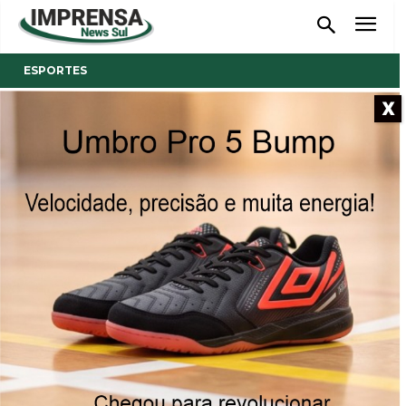
ESPORTES
X
- Anúncio -
S. R. Mampituba vence a II
Copa Reveza 6 de natação
Equipe Vermelha conquistou o título; Maria Eduarda
Gaspar e João Henrique Silveira tiveram as melhores