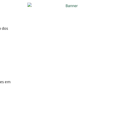
o dos
ões em