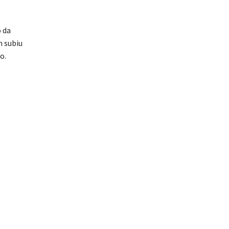
o da
n subiu
o.