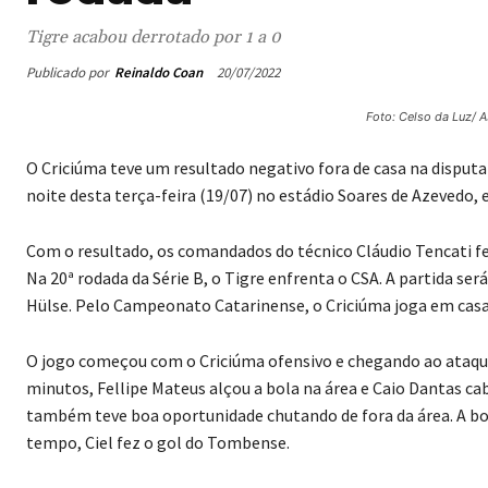
Tigre acabou derrotado por 1 a 0
Publicado por
Reinaldo Coan
20/07/2022
Foto: Celso da Luz/ 
O Criciúma teve um resultado negativo fora de casa na disput
noite desta terça-feira (19/07) no estádio Soares de Azevedo, 
Com o resultado, os comandados do técnico Cláudio Tencati 
Na 20ª rodada da Série B, o Tigre enfrenta o CSA. A partida ser
Hülse. Pelo Campeonato Catarinense, o Criciúma joga em casa 
O jogo começou com o Criciúma ofensivo e chegando ao ataqu
minutos, Fellipe Mateus alçou a bola na área e Caio Dantas ca
também teve boa oportunidade chutando de fora da área. A bola
tempo, Ciel fez o gol do Tombense.