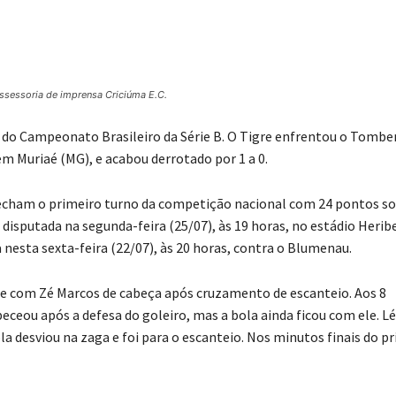
Assessoria de imprensa Criciúma E.C.
a do Campeonato Brasileiro da Série B. O Tigre enfrentou o Tombe
em Muriaé (MG), e acabou derrotado por 1 a 0.
fecham o primeiro turno da competição nacional com 24 pontos s
á disputada na segunda-feira (25/07), às 19 horas, no estádio Herib
nesta sexta-feira (22/07), às 20 horas, contra o Blumenau.
e com Zé Marcos de cabeça após cruzamento de escanteio. Aos 8
beceou após a defesa do goleiro, mas a bola ainda ficou com ele. L
 desviou na zaga e foi para o escanteio. Nos minutos finais do p