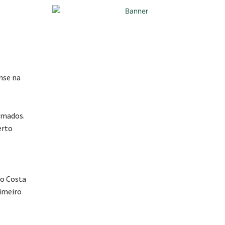
nse na
omados.
erto
éo Costa
rimeiro