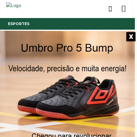
ESPORTES
X
- Anúncio -
Resultado negativo em Itu
Equipe foi derrotada pelo Ituano pelo placar de 3 a 0
20/08/2023
Publicado por
Reinaldo Coan