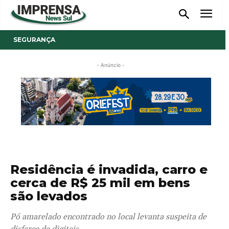
SEGURANÇA
- Anúncio -
Residência é invadida, carro e
cerca de R$ 25 mil em bens
são levados
Pó amarelado encontrado no local levanta suspeita de
disfarce de digitais