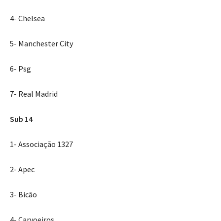
4- Chelsea
5- Manchester City
6- Psg
7- Real Madrid
Sub 14
1- Associação 1327
2- Apec
3- Bicão
4- Carvoeiros