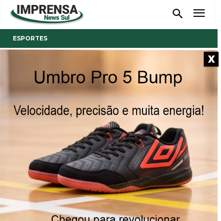
ESPORTES
X
- Anúncio -
Resenha x Cuzidos fazem a
abertura da 20ª Taça Cegero
no dia 1º de julho
25/06/2025
Publicado por
Reinaldo Coan