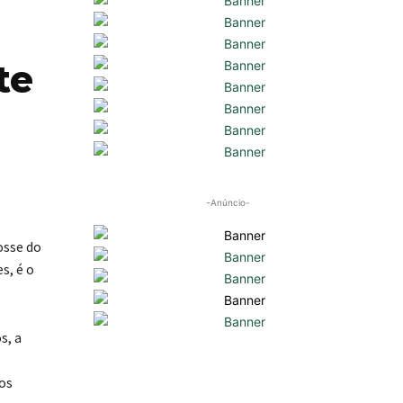
te
-Anúncio-
osse do
s, é o
s, a
os