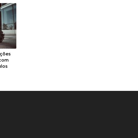
ições
 com
ulos