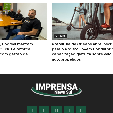
Orleans
a, Coorsel mantém
Prefeitura de Orleans abre inscr
SO 9001 e reforça
para o Projeto Jovem Condutor
com gestão de
capacitação gratuita sobre veíc
autopropelidos