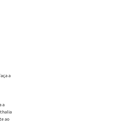
s
faça a
a a
thalia
te ao