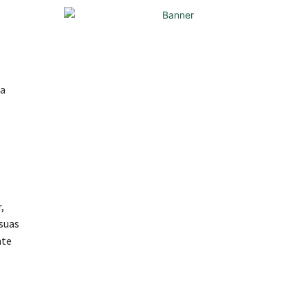
na
,
 suas
nte