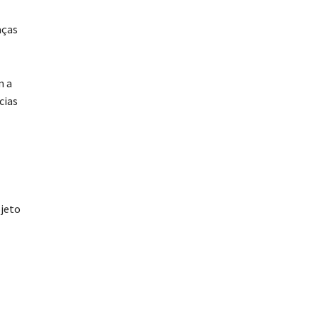
aças
m a
cias
ojeto