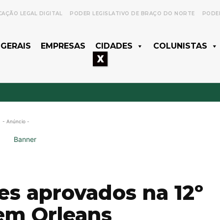
CAÇÃO LEGAL DIGITAL
PODER LEGISLATIVO DE BRAÇO DO NORTE
PODER
 GERAIS
EMPRESAS
CIDADES
COLUNISTAS
X
- Anúncio -
es aprovados na 12º
 em Orleans