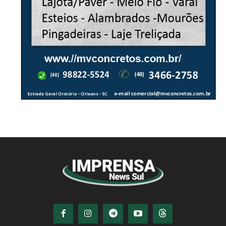
© Imprensa News Sul - Todos os Direitos
Reservados.
CNPJ: 05.363.840/0001-32
© Copyright - Todos os direitos reservados!
Desenvolvido por
QiNetcom Agência Digital