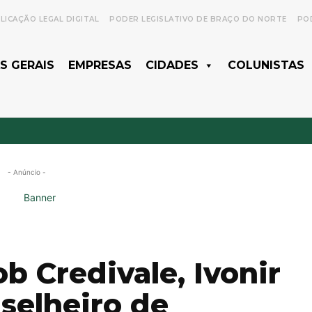
LICAÇÃO LEGAL DIGITAL
PODER LEGISLATIVO DE BRAÇO DO NORTE
POD
S GERAIS
EMPRESAS
CIDADES
COLUNISTAS
- Anúncio -
b Credivale, Ivonir
nselheiro de