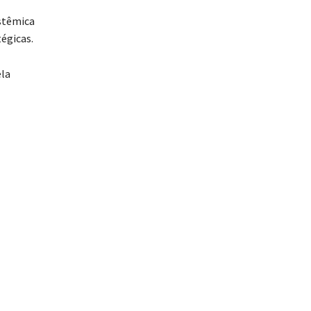
istêmica
égicas.
ela