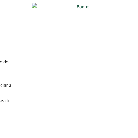
ão do
ciar a
s
as do