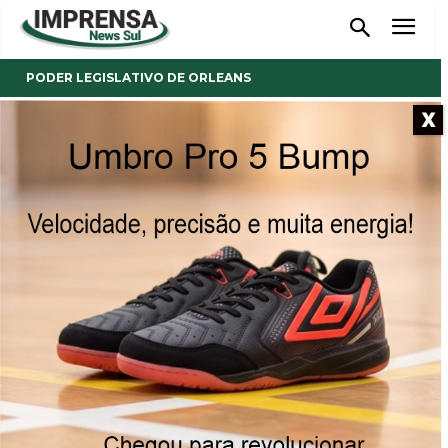
PODER LEGISLATIVO DE ORLEANS
X
- Anúncio -
Presidente da APA e
coordenadora da SCFV fazem
uso da tribuna na Casa
Legislativa em Orleans