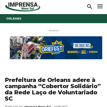
ORLEANS
- Anúncio -
Prefeitura de Orleans adere à
campanha “Cobertor Solidário”
da Rede Laço de Voluntariado
SC
14/06/2021
Publicado por
Imprensa News Sul