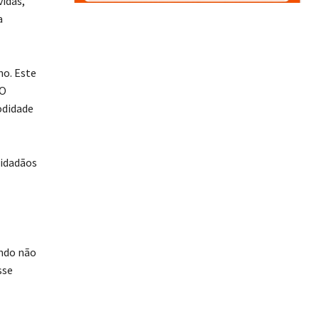
idas,
a
no. Este
 O
odidade
cidadãos
indo não
sse