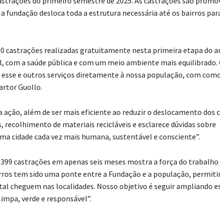
astrações do primeiro semestre de 2025. As castrações são promov
a fundação desloca toda a estrutura necessária até os bairros par
0 castrações realizadas gratuitamente nesta primeira etapa do a
 com a saúde pública e com um meio ambiente mais equilibrado.
 esse e outros serviços diretamente à nossa população, com com
artor Guollo.
 ação, além de ser mais eficiente ao reduzir o deslocamento dos 
recolhimento de materiais recicláveis e esclarece dúvidas sobre
ma cidade cada vez mais humana, sustentável e consciente”.
ar 399 castrações em apenas seis meses mostra a força do trabalho
rros tem sido uma ponte entre a Fundação e a população, permit
l cheguem nas localidades. Nosso objetivo é seguir ampliando e
impa, verde e responsável”.