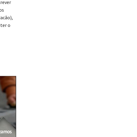
rever
os
racão),
ter o