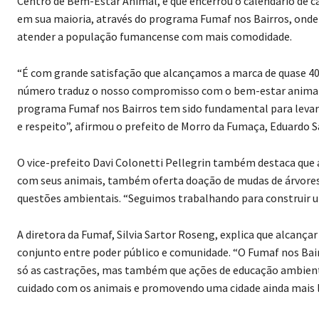
Centro de Bem-Estar Animal, e que encerrou o calendário de c
em sua maioria, através do programa Fumaf nos Bairros, onde 
atender a população fumancense com mais comodidade.
“É com grande satisfação que alcançamos a marca de quase 40
número traduz o nosso compromisso com o bem-estar animal,
programa Fumaf nos Bairros tem sido fundamental para levar
e respeito”, afirmou o prefeito de Morro da Fumaça, Eduardo S
O vice-prefeito Davi Colonetti Pellegrin também destaca que a
com seus animais, também oferta doação de mudas de árvores, 
questões ambientais. “Seguimos trabalhando para construir u
A diretora da Fumaf, Silvia Sartor Roseng, explica que alcanç
conjunto entre poder público e comunidade. “O Fumaf nos Bai
só as castrações, mas também que ações de educação ambienta
cuidado com os animais e promovendo uma cidade ainda mais l