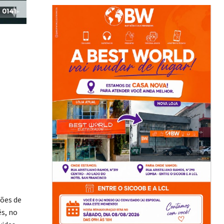
ções de
s, no