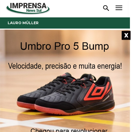
LAURO MÜLLER
X
- Anúncio -
Prefeitura de Lauro Müller
lança edital de novo Processo
Seletivo
04/05/2021
Publicado por
Imprensa News Sul