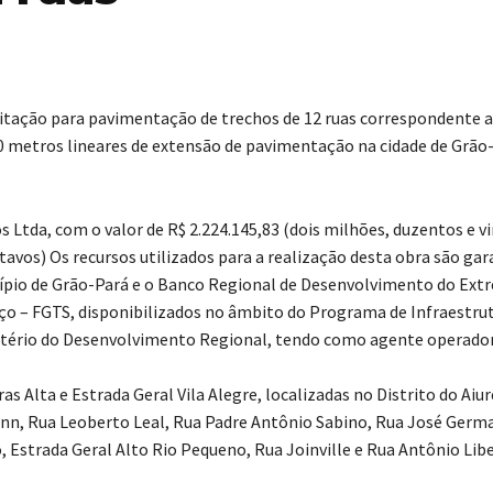
licitação para pavimentação de trechos de 12 ruas correspondente a
 metros lineares de extensão de pavimentação na cidade de Grão
Ltda, com o valor de R$ 2.224.145,83 (dois milhões, duzentos e v
ntavos) Os recursos utilizados para a realização desta obra são ga
icípio de Grão-Pará e o Banco Regional de Desenvolvimento do Ex
ço – FGTS, disponibilizados no âmbito do Programa de Infraestru
istério do Desenvolvimento Regional, tendo como agente operador
 Alta e Estrada Geral Vila Alegre, localizadas no Distrito do Aiur
nn, Rua Leoberto Leal, Rua Padre Antônio Sabino, Rua José Germ
Estrada Geral Alto Rio Pequeno, Rua Joinville e Rua Antônio Lib