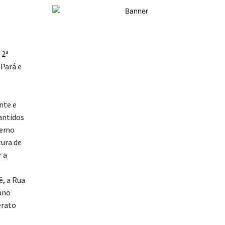
 2ª
-Pará e
in
te e
rantidos
tremo
tura de
 a
ê, a Rua
ano
erato