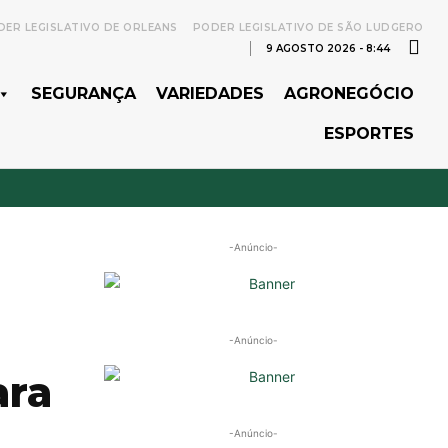
ER LEGISLATIVO DE ORLEANS
PODER LEGISLATIVO DE SÃO LUDGERO
9 AGOSTO 2026 - 8:44
SEGURANÇA
VARIEDADES
AGRONEGÓCIO
ESPORTES
-Anúncio-
-Anúncio-
ara
-Anúncio-