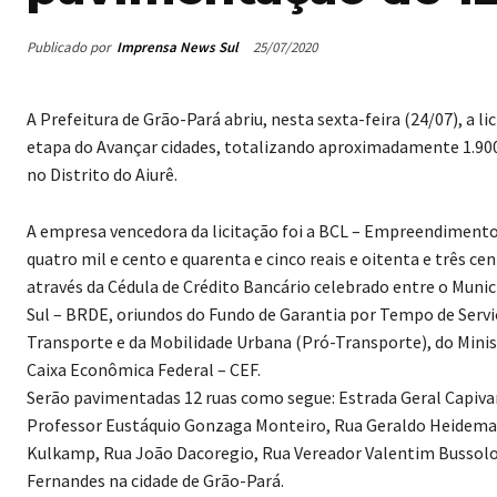
Publicado por
Imprensa News Sul
25/07/2020
A Prefeitura de Grão-Pará abriu, nesta sexta-feira (24/07), a 
etapa do Avançar cidades, totalizando aproximadamente 1.900
no Distrito do Aiurê.
A empresa vencedora da licitação foi a BCL – Empreendimentos 
quatro mil e cento e quarenta e cinco reais e oitenta e três ce
através da Cédula de Crédito Bancário celebrado entre o Mun
Sul – BRDE, oriundos do Fundo de Garantia por Tempo de Servi
Transporte e da Mobilidade Urbana (Pró-Transporte), do Min
Caixa Econômica Federal – CEF.
Serão pavimentadas 12 ruas como segue: Estrada Geral Capivaras
Professor Eustáquio Gonzaga Monteiro, Rua Geraldo Heidema
Kulkamp, Rua João Dacoregio, Rua Vereador Valentim Bussolo, 
Fernandes na cidade de Grão-Pará.