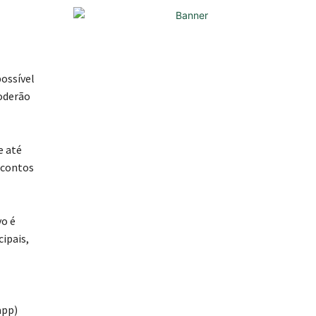
possível
poderão
e até
scontos
vo é
cipais,
app)