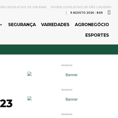
ER LEGISLATIVO DE ORLEANS
PODER LEGISLATIVO DE SÃO LUDGERO
9 AGOSTO 2026 - 8:59
SEGURANÇA
VARIEDADES
AGRONEGÓCIO
ESPORTES
-Anúncio-
-Anúncio-
023
-Anúncio-