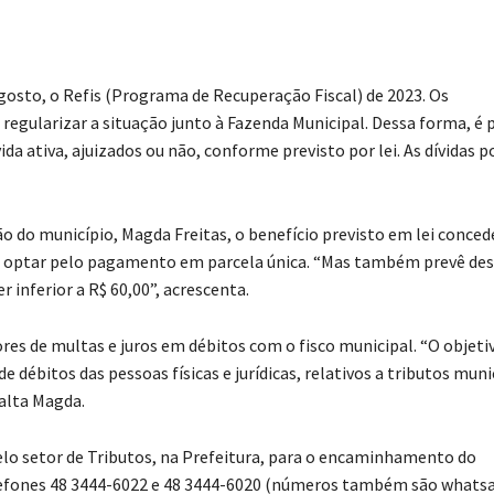
 agosto, o Refis (Programa de Recuperação Fiscal) de 2023. Os
egularizar a situação junto à Fazenda Municipal. Dessa forma, é 
vida ativa, ajuizados ou não, conforme previsto por lei. As dívidas 
do município, Magda Freitas, o benefício previsto em lei conced
em optar pelo pagamento em parcela única. “Mas também prevê de
 inferior a R$ 60,00”, acrescenta.
ores de multas e juros em débitos com o fisco municipal. “O objeti
 débitos das pessoas físicas e jurídicas, relativos a tributos muni
salta Magda.
pelo setor de Tributos, na Prefeitura, para o encaminhamento do
efones 48 3444-6022 e 48 3444-6020 (números também são whats