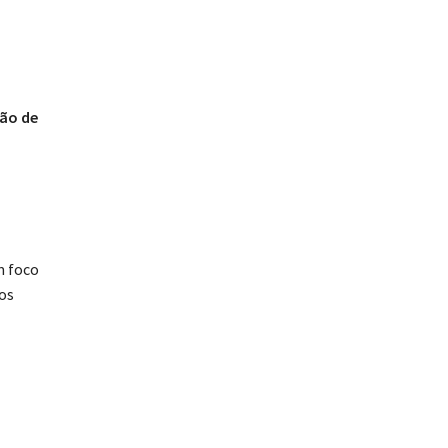
ão de
m foco
os