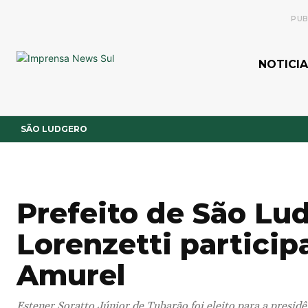
PUB
NOTICIA
SÃO LUDGERO
Prefeito de São Lu
Lorenzetti particip
Amurel
Estener Soratto Júnior de Tubarão foi eleito para a presidê