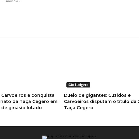
- Anúncio -
São Ludgero
 Carvoeiros e conquista
Duelo de gigantes: Cuzidos e
onato da Taça Cegero em
Carvoeiros disputam o título da 
a de ginásio lotado
Taça Cegero