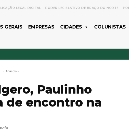
LICAÇÃO LEGAL DIGITAL
PODER LEGISLATIVO DE BRAÇO DO NORTE
POD
S GERAIS
EMPRESAS
CIDADES
COLUNISTAS
- Anúncio -
dgero, Paulinho
a de encontro na
ncia