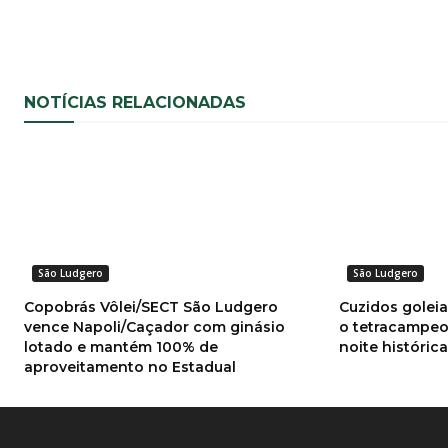
NOTÍCIAS RELACIONADAS
São Ludgero
São Ludgero
Copobrás Vôlei/SECT São Ludgero
Cuzidos goleia
vence Napoli/Caçador com ginásio
o tetracampe
lotado e mantém 100% de
noite históric
aproveitamento no Estadual