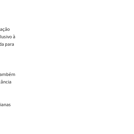
ração
lusivo à
da para
. Também
tância
lianas