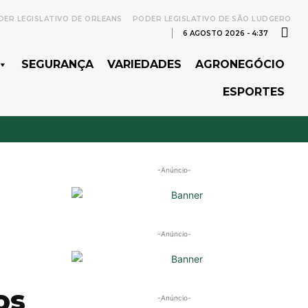
ER LEGISLATIVO DE ORLEANS
PODER LEGISLATIVO DE SÃO LUDGERO
6 AGOSTO 2026 - 4:37
SEGURANÇA
VARIEDADES
AGRONEGÓCIO
ESPORTES
-Anúncio-
-Anúncio-
os
-Anúncio-