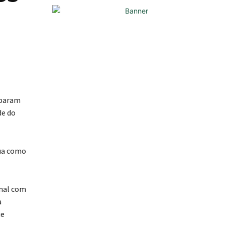
iparam
de do
tua como
onal com
a
ue