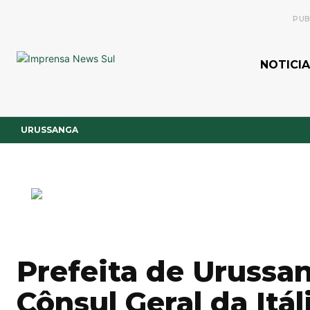
PUB
NOTICIA
URUSSANGA
Prefeita de Urussa
Cônsul Geral da Itál