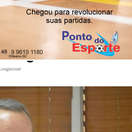
ga decreta luto ofici
 Luigino Olivier
 Longarone