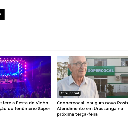
Cocal do Sul
sfere a Festa do Vinho
Coopercocal inaugura novo Post
ção do fenômeno Super
Atendimento em Urussanga na
próxima terça-feira