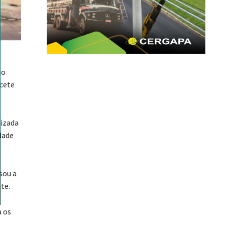
io
acete
lizada
dade
sou a
te.
a os