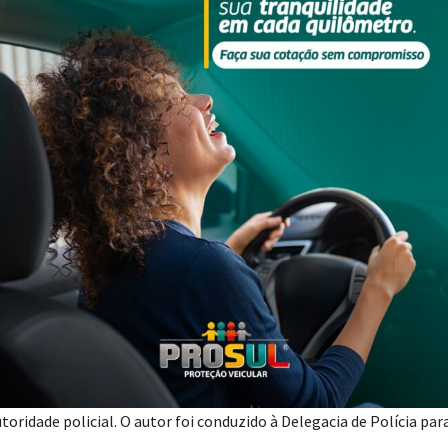
: Divulgação/PMSC
e Polícia Militar realizavam patrulhamento na comunidade de Alto R
otocicleta sem placa de identificação e com o condutor sem cap
o pelo motociclista. Após algumas tentativas, a abordagem foi rea
is constataram que o veículo possuía registro de furto/roubo na ci
de embriaguez. Ao ser oferecido o teste do bafômetro, ele se recu
mes de receptação de veículo furtado/roubado e embriaguez ao volan
toridade policial. O autor foi conduzido à Delegacia de Polícia par