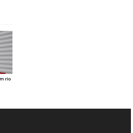
m rio