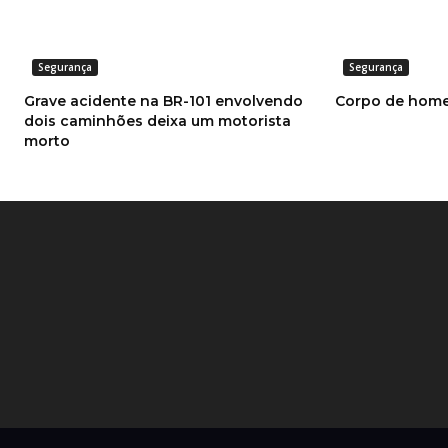
Segurança
Segurança
Grave acidente na BR-101 envolvendo
Corpo de home
dois caminhões deixa um motorista
morto