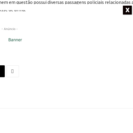
omem em questão possui diversas passagens policiais relacionadas 
X
osse de arma.
- Anúncio -