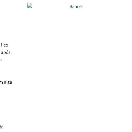
áfico
o após
os
em alta
da