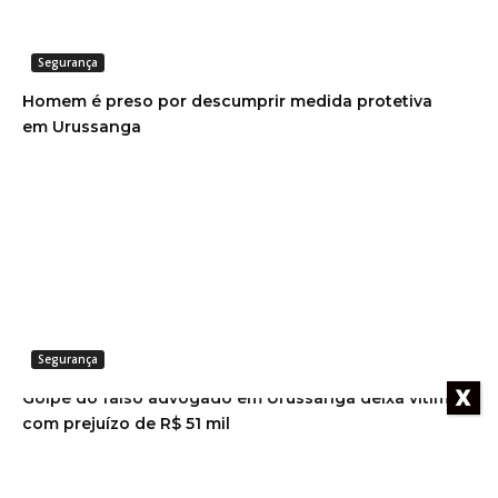
Segurança
Homem é preso por descumprir medida protetiva
em Urussanga
Segurança
X
Golpe do falso advogado em Urussanga deixa vítima
com prejuízo de R$ 51 mil