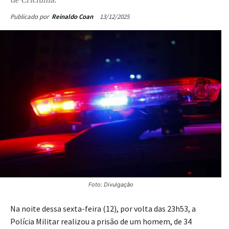
13/12/2025
Publicado por
Reinaldo Coan
Foto: Divulgação
Na noite dessa sexta-feira (12), por volta das 23h53, a
Polícia Militar realizou a prisão de um homem, de 34