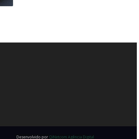
Desenvolvido por
QiNetcom Agência Digital