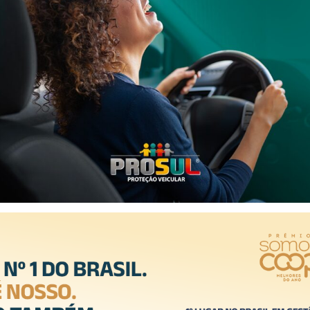
a (COPOM), para prestar apoio no cumprimento de ordem judicial
e furto, o qual possuía mandado de prisão ativo por regressão de
 e garantidos seus direitos constitucionais.
 Criciúma, para o cumprimento da ordem judicial.
- Anúncio -