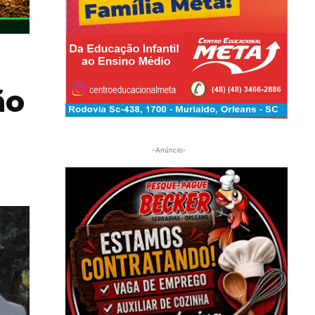
ão
-Anúncio-