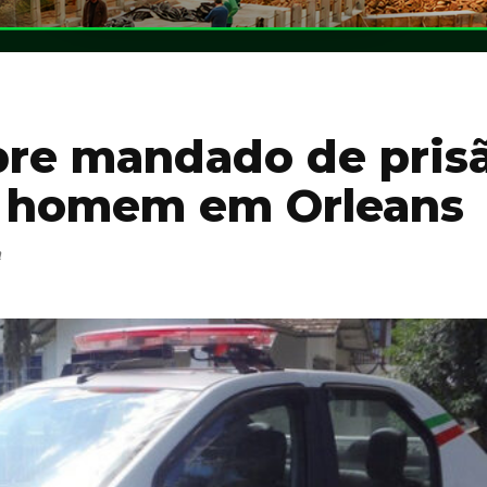
mpre mandado de pris
m homem em Orleans
a