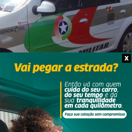
X
to: Divulgação
 Rua Rui Barbosa, por volta das 14h35 desta segunda-feira, dia 27