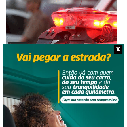
Segurança
X
Homem é preso por descumprir medida protetiva
em Urussanga
Segurança