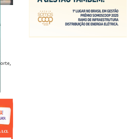
s
orte,