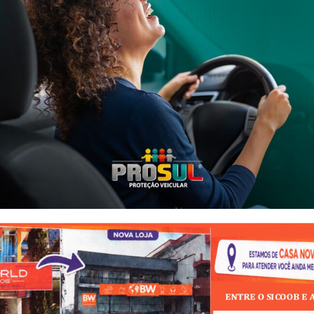
to: Divulgação
edida protetiva na noite dessa quarta-feira, dia 5, por volta da
aca, o criminoso estava tentando invadir a residência da ex-
a fechada e o homem no lado externo com uma faca. O criminoso
o e a faca apreendida. Ele também ameaçou a ex-companheira de m
- Anúncio -