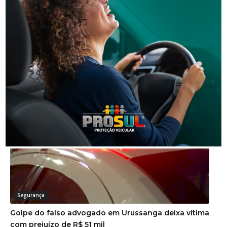
Segurança
Homem é preso por descumprir medida protetiva
em Urussanga
Segurança
Golpe do falso advogado em Urussanga deixa vítima
com prejuízo de R$ 51 mil