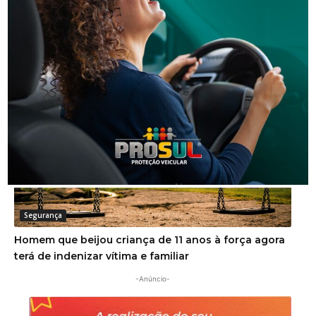
Segurança
Golpe do falso advogado em Urussanga deixa vítima
com prejuízo de R$ 51 mil
Segurança
Homem que beijou criança de 11 anos à força agora
terá de indenizar vítima e familiar
-Anúncio-