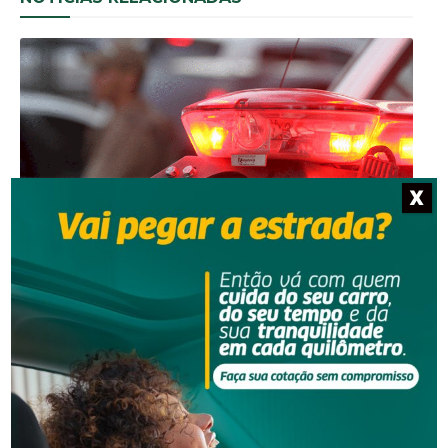
X
Segurança
Homem é preso por descumprir medida protetiva
em Urussanga