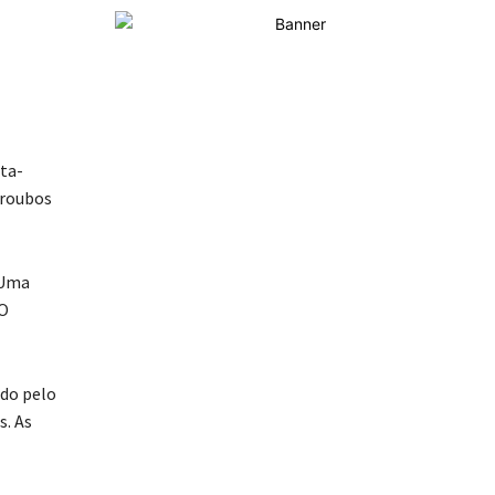
ta-
 roubos
 Uma
 O
ado pelo
s. As