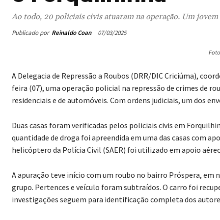
Ao todo, 20 policiais civis atuaram na operação. Um jovem 
Publicado por
Reinaldo Coan
07/03/2025
Fot
A Delegacia de Repressão a Roubos (DRR/DIC Criciúma), coorde
feira (07), uma operação policial na repressão de crimes de ro
residenciais e de automóveis. Com ordens judiciais, um dos env
Duas casas foram verificadas pelos policiais civis em Forquil
quantidade de droga foi apreendida em uma das casas com apoio
helicóptero da Polícia Civil (SAER) foi utilizado em apoio aéreo
A apuração teve início com um roubo no bairro Próspera, em 
grupo. Pertences e veículo foram subtraídos. O carro foi recupe
investigações seguem para identificação completa dos autore