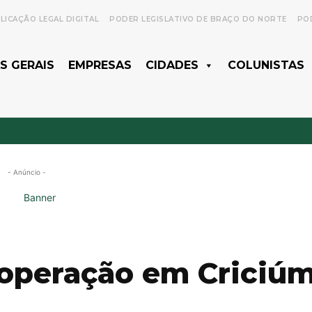
LICAÇÃO LEGAL DIGITAL
PODER LEGISLATIVO DE BRAÇO DO NORTE
POD
S GERAIS
EMPRESAS
CIDADES
COLUNISTAS
- Anúncio -
za operação em Criciú