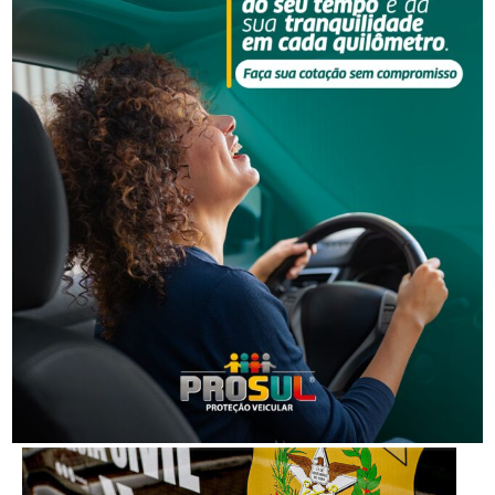
Suspeito tenta fugir da PM, descarta pochete com
arma e acaba preso em Laguna
Segurança
Operação da PM desarticula desmanche
clandestino de carro em SC