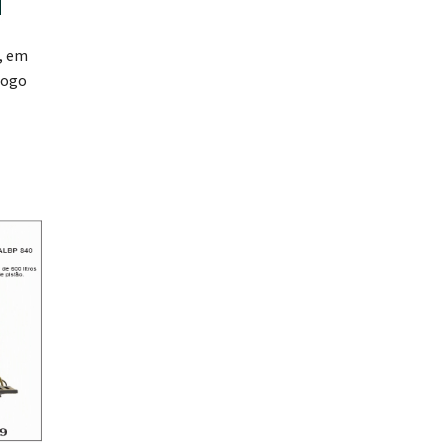
, em
fogo