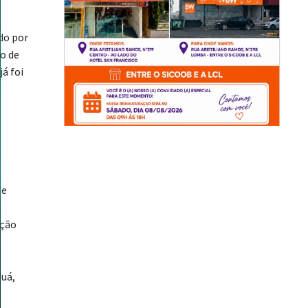
ido por
o de
á foi
De
cção
guá,
a