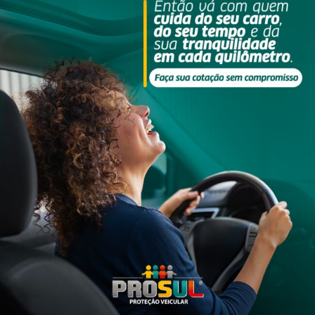
Imagem/PCSC
 da Tijuca, zona norte da capital, Felipe Cerqueira Martins, conhec
as e munições de uma facção que atua no estado. O acusado é prim
nças do Comando Vermelho. O criminoso está preso desde 1996 e j
 devido a periculosidade. Ao lado de Luiz Fernando da Costa, o
a organização criminosa.
legacia de Homicídios de Niterói, São Gonçalo e Itaboraí (DHNSG) 
undiário bem-sucedido para ocultar as atividades ilegais, mas é um
 dos Estados Unidos para as comunidades dominadas pela maior fa
ando estacionava um veículo com placas adulteradas, em Jacarepa
tor de um grande roubo a uma rede de lojas no município de Iguab