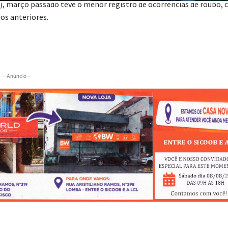
), março passado teve o menor registro de ocorrências de roubo,
os anteriores.
- Anúncio -