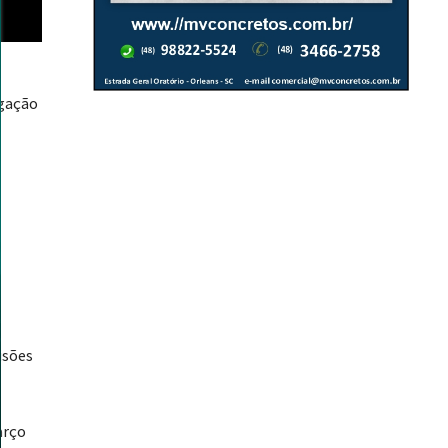
igação
isões
arço