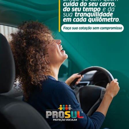
gem: Divulgação
 Civil, coordenada pelo Delegado Yuri Miqueluzzi, encerrou invest
, no bairro Morro Estevão, em Criciúma. Um comércio foi alvo de
A dupla (30 e 28 anos), com histórico em delitos patrimoniais, foi
ADOS
de roubos na cidade, ocorrida em janeiro, sendo intensificado o
onjunto das forças de segurança, os dados demonstram impacto
evenção e repressão dos roubos nos meses de fevereiro e março. A
tores de roubos em Criciúma, totalizando 27 representações por pr
 de 42% de roubos em fevereiro (2023) e diminuição de 57% em m