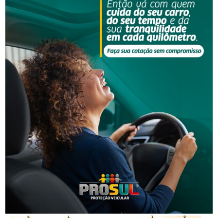
Segurança
Homem é preso por descumprir medida protetiva
em Urussanga
Segurança
Golpe do falso advogado em Urussanga deixa vítima
com prejuízo de R$ 51 mil