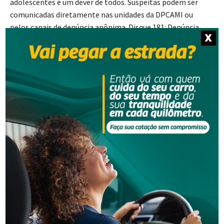
adolescentes é um dever de todos. Suspeitas podem ser
comunicadas diretamente nas unidades da DPCAMI ou
pelos canais de denúncia anônima.
Disque 181:
Denúncia
X
anônima da Polícia Civil
.
Fonte: PCSC
- Anúncio -