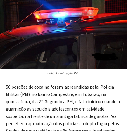
Foto: Divulgação INS
50 porções de cocaína foram apreendidas pela Polícia
Militar (PM) no bairro Campestre, em Tubarão, na
quinta-feira, dia 27. Segundo a PM, o fato iniciou quando a
guarnição avistou dois adolescentes em atividade
suspeita, na frente de uma antiga fábrica de gaiolas. Ao
perceber a aproximação dos policiais, a dupla fugiu pelos
fundos de uma residência e não foram mais localizados.