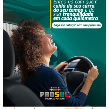
Segurança
Homem é preso por descumprir medida protetiva
em Urussanga
Segurança
Golpe do falso advogado em Urussanga deixa vítima
com prejuízo de R$ 51 mil