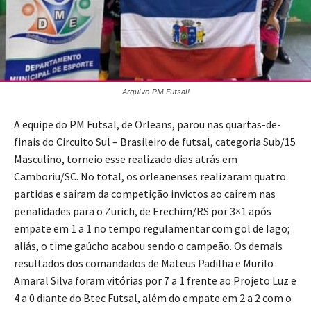
Arquivo PM Futsal!
A equipe do PM Futsal, de Orleans, parou nas quartas-de-
finais do Circuito Sul – Brasileiro de futsal, categoria Sub/15
Masculino, torneio esse realizado dias atrás em
Camboriu/SC. No total, os orleanenses realizaram quatro
partidas e saíram da competição invictos ao caírem nas
penalidades para o Zurich, de Erechim/RS por 3×1 após
empate em 1 a 1 no tempo regulamentar com gol de Iago;
aliás, o time gaúcho acabou sendo o campeão. Os demais
resultados dos comandados de Mateus Padilha e Murilo
Amaral Silva foram vitórias por 7 a 1 frente ao Projeto Luz e
4 a 0 diante do Btec Futsal, além do empate em 2 a 2 com o