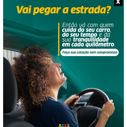
X
NOTÍCIAS RELACIONADAS
Segurança
Grave acidente na BR-101 envolvendo dois
caminhões deixa um motorista morto