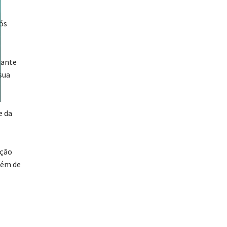
pós
iante
sua
e da
ação
lém de