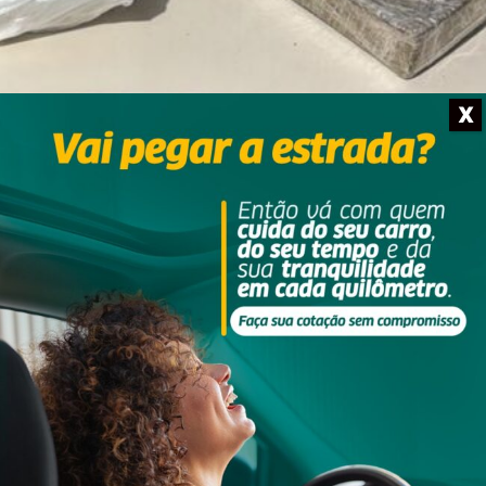
X
: Divulgação/PMSC