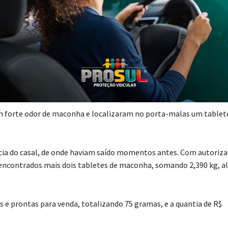
e Braço do Norte, atenderam uma ocorrência de tráfico de drogas a
nos realizava a venda de drogas no sistema de “tele-entrega”. D
uiram abordá-lo no bairro Açucena, enquanto ele se deslocava com 
am forte odor de maconha e localizaram no porta-malas um tablet
ência do casal, de onde haviam saído momentos antes. Com autoriz
 encontrados mais dois tabletes de maconha, somando 2,390 kg, a
e prontas para venda, totalizando 75 gramas, e a quantia de R$