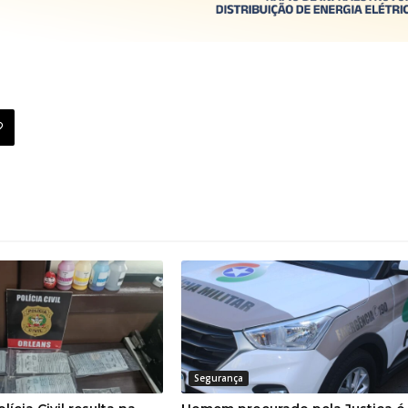
Segurança
ícia Civil resulta na
Homem procurado pela Justiça é