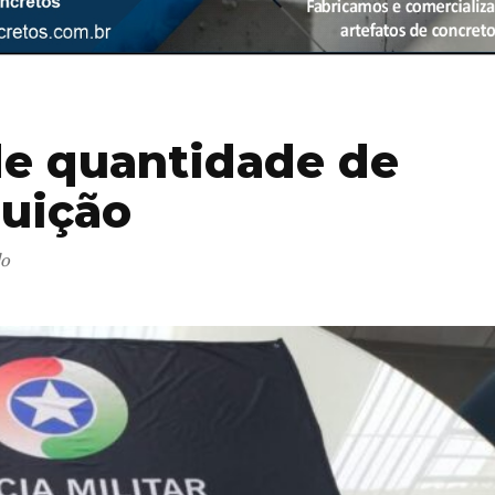
e quantidade de
guição
do