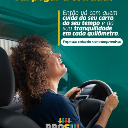
: Divulgação/PMSC
após uma perseguição entre os municípios de Criciúma e Cocal do S
 diversas denúncias apontarem que um homem estaria abastecendo
o suspeito trafegando pela Rodovia Maximiliano Gaidzinski, em di
fugiu por aproximadamente dois quilômetros, abandonando o carro
ramas de cocaína e uma chave de residência. Com apoio de outras
conderijo no bairro Vera Cruz, em Criciúma. No local, os policiais