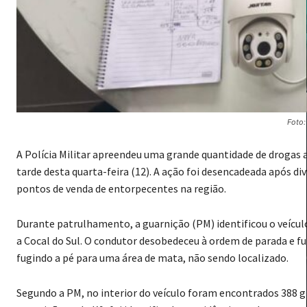
Foto
A Polícia Militar apreendeu uma grande quantidade de drogas 
tarde desta quarta-feira (12). A ação foi desencadeada após
pontos de venda de entorpecentes na região.
Durante patrulhamento, a guarnição (PM) identificou o veícul
a Cocal do Sul. O condutor desobedeceu à ordem de parada e 
fugindo a pé para uma área de mata, não sendo localizado.
Segundo a PM, no interior do veículo foram encontrados 388 g
guarnições e do K9, foi identificada a residência usada como es