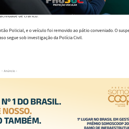
as de precisão, embalagens plásticas, um celular, uma câmera de
ividade de tráfico.
ão Policial, e o veículo foi removido ao pátio conveniado. O susp
aso segue sob investigação da Polícia Civil.
- Anúncio -