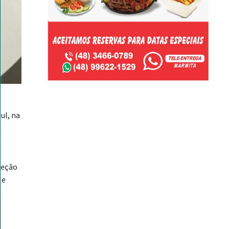
ul, na
reção
 e