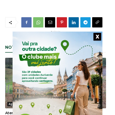
- Anúncio -
X
[adrotate group="1"]
NOTÍCIAS RELACIONADAS
Agronegócio
Atenção proprietários de imóvel rural para o prazo