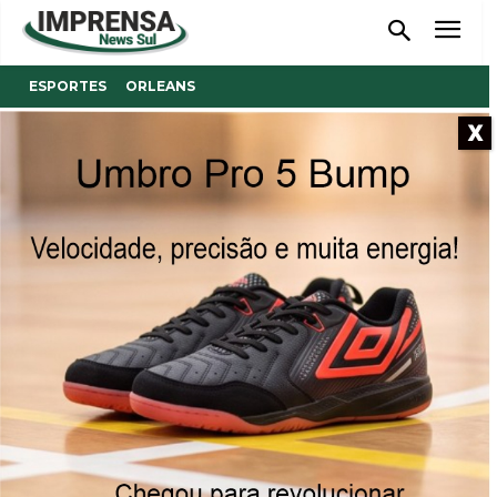
ESPORTES
ORLEANS
X
- Anúncio -
Orleans vai realizar evento
esportivo solidário com
grandes nomes do futebol
Clássico do Bem acontece no Estádio Osmundino
Mateus, dia 20 de dezembro