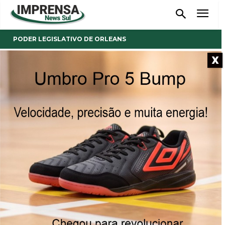
PODER LEGISLATIVO DE ORLEANS
X
- Anúncio -
Orleans: com seis votos
contrário, projeto de lei que
delimita terrenos urbanos
com muretas e placas é
rejeitado