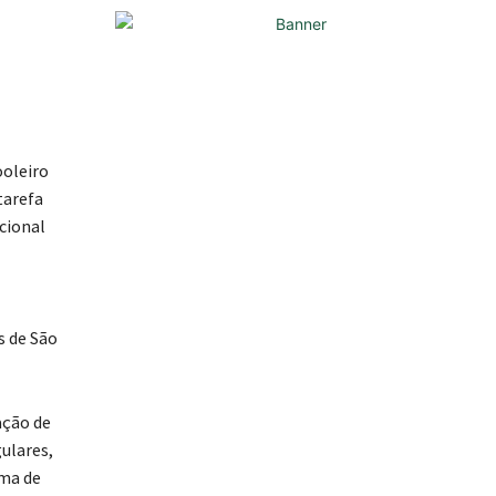
ooleiro
tarefa
acional
s de São
ação de
ulares,
ema de