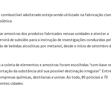
e combustível adulterado esteja sendo utilizado na fabricação cla
pública.
isar amostras dos produtos fabricados nessas unidades e atestar a
rvirá de subsídio para a instrução de investigações conduzidas pe
ão de bebidas alcoólicas por metanol, desde o início de setembro 
a a coleta de elementos e amostras foram escolhidas “com base n
tação da substância até sua possível destinação irregular”. Entr
resas químicas, destilarias e usinas. Ao todo, 80 policiais e 70
intes cidades: