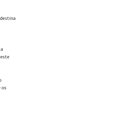
ndestina
la
deste
o
e os