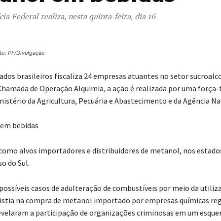
cia Federal realiza, nesta quinta-feira, dia 16
to: PF/Divulgação
dos brasileiros fiscaliza 24 empresas atuantes no setor sucroalc
 Chamada de Operação Alquimia, a ação é realizada por uma força-
inistério da Agricultura, Pecuária e Abastecimento e da Agência N
como alvos importadores e distribuidores de metanol, nos estado
o do Sul.
ssíveis casos de adulteração de combustíveis por meio da utiliz
istia na compra de metanol importado por empresas químicas reg
revelaram a participação de organizações criminosas em um esqu