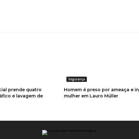
Segurança
cial prende quatro
Homem é preso por ameaça e inj
áfico e lavagem de
mulher em Lauro Müller