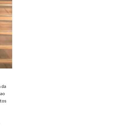
a da
 ao
itos
m