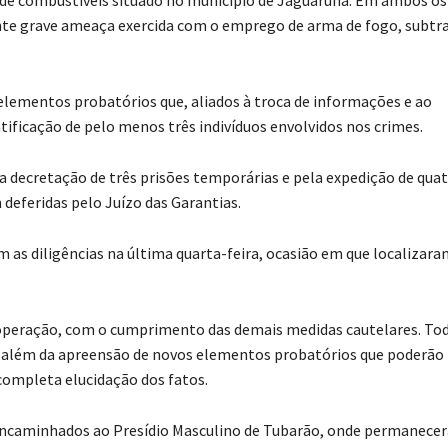
nte grave ameaça exercida com o emprego de arma de fogo, subtra
s elementos probatórios que, aliados à troca de informações e ao
ntificação de pelo menos três indivíduos envolvidos nos crimes.
la decretação de três prisões temporárias e pela expedição de qua
deferidas pelo Juízo das Garantias.
aram as diligências na última quarta-feira, ocasião em que localizara
a operação, com o cumprimento das demais medidas cautelares. To
, além da apreensão de novos elementos probatórios que poderão
completa elucidação dos fatos.
m encaminhados ao Presídio Masculino de Tubarão, onde permanecer