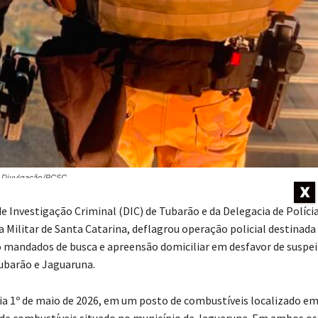
: Divulgação/PCSC
X
de Investigação Criminal (DIC) de Tubarão e da Delegacia de Políci
Militar de Santa Catarina, deflagrou operação policial destinada
 mandados de busca e apreensão domiciliar em desfavor de suspe
Tubarão e Jaguaruna.
dia 1º de maio de 2026, em um posto de combustíveis localizado e
 de combustíveis situado no município de Jaguaruna. Em ambos os