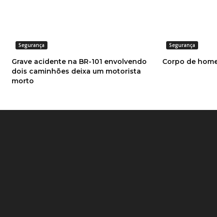
Share
NOTÍCIAS RELACIONADAS
Segurança
Segurança
Grave acidente na BR-101 envolvendo
Corpo de home
dois caminhões deixa um motorista
morto