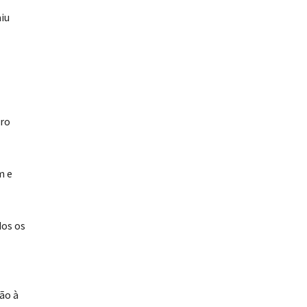
iu
tro
m e
dos os
ão à