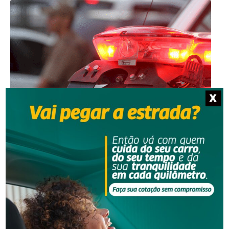
Segurança
X
Homem é preso por descumprir medida protetiva
em Urussanga
Segurança