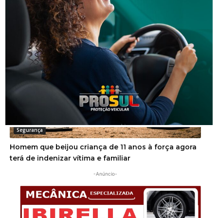
Golpe do falso advogado em Urussanga deixa vítima
com prejuízo de R$ 51 mil
Segurança
Homem que beijou criança de 11 anos à força agora
terá de indenizar vítima e familiar
-Anúncio-