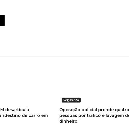
Segurança
M desarticula
Operação policial prende quatr
ndestino de carro em
pessoas por tráfico e lavagem d
dinheiro