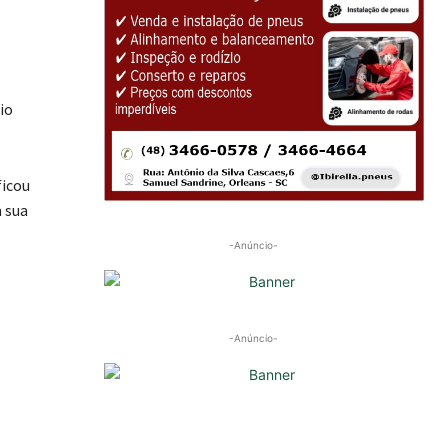
io
ficou
m sua
-Anúncio-
-Anúncio-