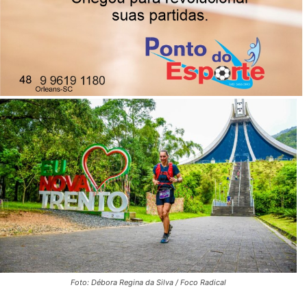
A competição, realizada de 11 a 16 de novembro, será
palco da grande final do circuito internacional One
Hundred World Championship
07/11/2025
Publicado por
Reinaldo Coan
Foto: Débora Regina da Silva / Foco Radical