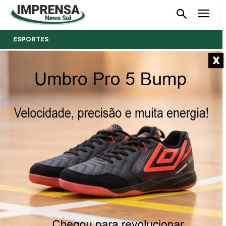
ESPORTES
X
- Anúncio -
Nova Trento recebe o Sicoob
Mons Ultra Trail, maior
ultramaratona da América
Latina