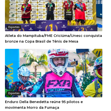
Esportes
Atleta do Mampituba/FME Criciúma/Unesc conquista
bronze na Copa Brasil de Tênis de Mesa
Esportes
Enduro Della Benedetta reúne 95 pilotos e
movimenta Morro da Fumaça