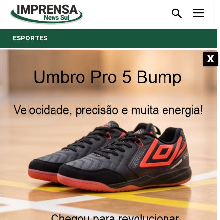
ESPORTES
X
- Anúncio -
Nicolas Fonseca é convocado
para competição internacional
de natação
Atleta do Mampituba/FME Criciúma irá representar o