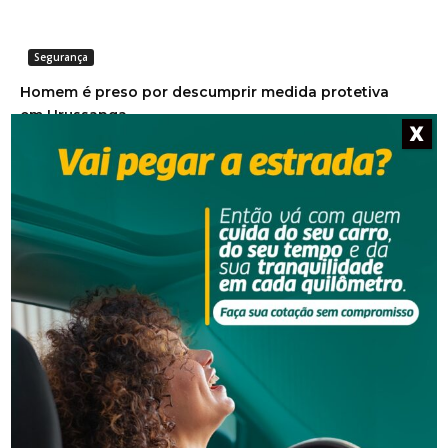
Segurança
Homem é preso por descumprir medida protetiva
em Urussanga
X
Segurança
Golpe do falso advogado em Urussanga deixa vítima
com prejuízo de R$ 51 mil